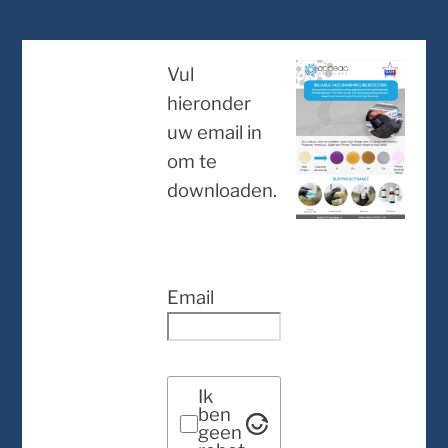
Skip
Back
to
To
content
Vul
Top
hieronder
uw email in
om te
downloaden.
Email
Ik
ben
geen